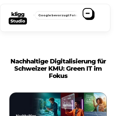
✦
✦
chbarkeit
Google bevorzugt Fokus
Passende Anfragen stat
Nachhaltige Digitalisierung für
Schweizer KMU: Green IT im
Fokus