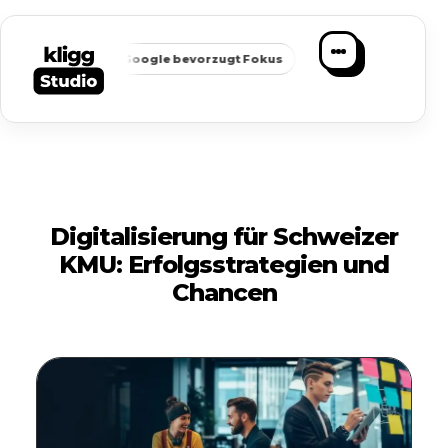
✦
✦
rkeit
Google bevorzugt Fokus
Passende Anfragen statt Ma
Digitalisierung für Schweizer
KMU: Erfolgsstrategien und
Chancen