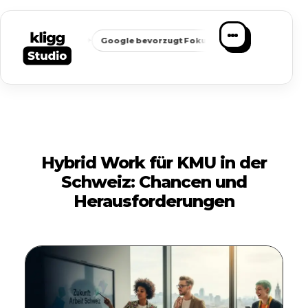
✦
✦
chbarkeit
Google bevorzugt Fokus
Passende Anfragen stat
Hybrid Work für KMU in der
Schweiz: Chancen und
Herausforderungen