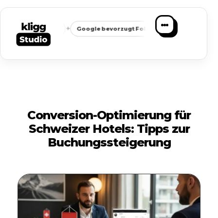
✦
✦
eichbarkeit
Google bevorzugt Fokus
Passende Anfragen st
Conversion-Optimierung für
Schweizer Hotels: Tipps zur
Buchungssteigerung