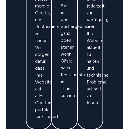
Sie
mobile
jederzeit
in
Geräte,
zur
den
um
Verfügung,
Suchergebnissen
Restaurants
um
ganz
zu
Ihre
oben
finden.
Website
stehen,
Wir
aktuell
wenn
sorgen
zu
Gäste
dafür,
halten
nach
dass
und
Restaurants
Ihre
technische
in
Website
Probleme
Thun
auf
schnell
suchen.
allen
zu
Geräten
lösen.
perfekt
funktioniert.