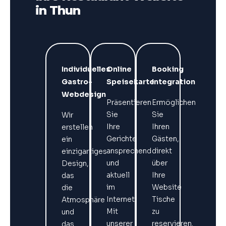
in Thun
Individuelles
Online
Booking
Gastro-
Speisekarte
Integration
Webdesign
Präsentieren
Ermöglichen
Sie
Sie
Wir
Ihre
Ihren
erstellen
Gerichte
Gästen,
ein
ansprechend
direkt
einzigartiges
und
über
Design,
aktuell
Ihre
das
im
Website
die
Internet.
Tische
Atmosphäre
Mit
zu
und
unserer
reservieren.
das