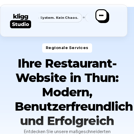
✦
✦
✦
e
Ein System. Kein Chaos.
Klare Nische
Spezialist statt G
Regionale Services​
Ihre Restaurant-
Website in Thun:
Modern,
Benutzerfreundlich
und Erfolgreich
Entdecken Sie unsere maßgeschneiderten