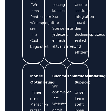
Lösung
Unsere
Flair
können
nahtlose
Ihres
Sie
Integration
Restaurants
Ihre
macht
widerspiegelt
Speisekarte
den
und
jederzeit
Buchungsprozess
Ihre
einfach
einfach
Gäste
aktualisieren.
und
begeistert.
effizient.
Mobile
Suchmaschinenoptimierung
Umfassender
Optimierung
Support
Wir
optimieren
Immer
Unser
Ihre
mehr
Team
Website,
Menschen
steht
damit
nutzen
Ihnen