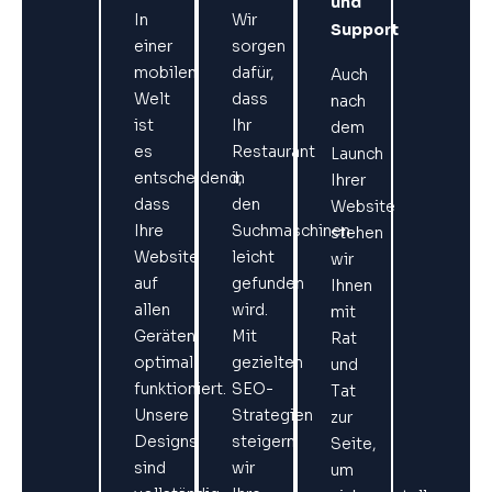
und
In
Wir
Support
einer
sorgen
mobilen
dafür,
Auch
Welt
dass
nach
ist
Ihr
dem
es
Restaurant
Launch
entscheidend,
in
Ihrer
dass
den
Website
Ihre
Suchmaschinen
stehen
Website
leicht
wir
auf
gefunden
Ihnen
allen
wird.
mit
Geräten
Mit
Rat
optimal
gezielten
und
funktioniert.
SEO-
Tat
Unsere
Strategien
zur
Designs
steigern
Seite,
sind
wir
um