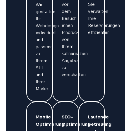
vor
Sie
Wir
dem
verwalten
gestalten
Besuch
Ihre
Ihr
einen
Reservierungen
Webdesign
Eindruck
effizienter.
individuell
von
und
Ihrem
passend
kulinarischen
zu
Angebot
Ihrem
zu
Stil
verschaffen.
und
Ihrer
Marke.
Mobile
SEO-
Laufende
Optimierung
Optimierung
Betreuung