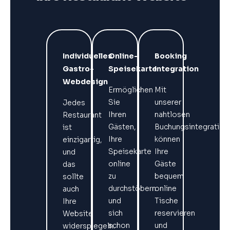
Individuelles
Online-
Booking
Gastro-
Speisekarte
Integration
Webdesign
Ermöglichen
Mit
Sie
unserer
Jedes
Ihren
nahtlosen
Restaurant
Gästen,
Buchungsintegration
ist
Ihre
können
einzigartig,
Speisekarte
Ihre
und
online
Gäste
das
zu
bequem
sollte
durchstöbern
online
auch
und
Tische
Ihre
sich
reservieren
Website
schon
und
widerspiegeln.