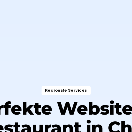
Regionale Services​
rfekte Website 
staurant in C