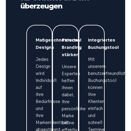
überzeugen
Maßgeschneiderte
Personal
Integriertes
Designs
Branding
Buchungstool
stärken
Jedes
Mit
Design
unserem
Unsere
wird
benutzerfreundlichen
Experten
individuell
Buchungstool
helfen
auf
können
Ihnen
Ihre
Ihre
dabei,
Bedürfnisse
Klienten
Ihre
und
einfach
persönliche
Ihre
und
Marke
Markenidentität
schnell
online
abgestimmt,
Termine
effektiv