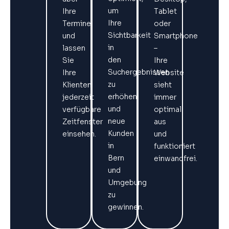
um
Ihre
Tablet
Ihre
Termine
oder
Sichtbarkeit
und
Smartphone
in
lassen
–
den
Sie
Ihre
Suchergebnissen
Ihre
Website
zu
Klienten
sieht
erhöhen
jederzeit
immer
und
verfügbare
optimal
neue
Zeitfenster
aus
Kunden
einsehen.
und
in
funktioniert
Bern
einwandfrei.
und
Umgebung
zu
gewinnen.