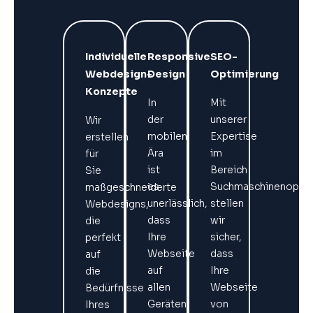
Individuelle
Responsive
SEO-
Webdesign-
Design
Optimierung
Konzepte
In
Mit
der
unserer
Wir
mobilen
Expertise
erstellen
Ära
im
für
ist
Bereich
Sie
es
Suchmaschinenoptim
maßgeschneiderte
unerlässlich,
stellen
Webdesigns,
dass
wir
die
Ihre
sicher,
perfekt
Webseite
dass
auf
auf
Ihre
die
allen
Webseite
Bedürfnisse
Geräten
von
Ihres