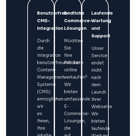
Benutzerfreundliche
E-
Laufende
CMS-
Commerce-
Wartung
Integration
Lösungen
und
Support
Durch
Möchten
die
Sie
Unser
Integration
Ihre
Service
benutzerfreundlicher
Produkte
endet
Content-
online
nicht
Management-
verkaufen?
nach
Systeme
Wir
dem
(CMS)
bieten
Launch
ermöglichen
umfassende
Ihrer
wir
E-
Webseite.
es
Commerce-
Wir
Ihnen,
Lösungen,
bieten
Ihre
die
laufende
Inhalte
auf
Wartung