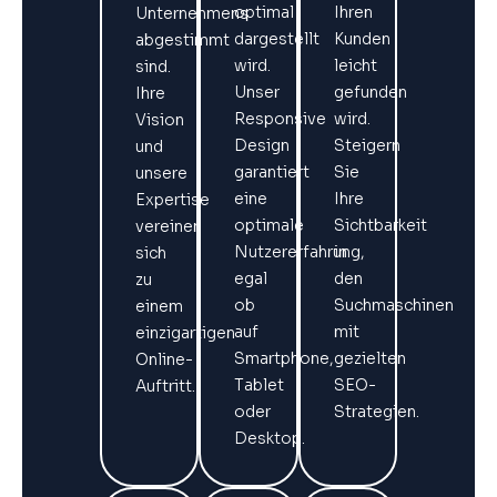
optimal
Ihren
Unternehmens
dargestellt
Kunden
abgestimmt
wird.
leicht
sind.
Unser
gefunden
Ihre
Responsive
wird.
Vision
Design
Steigern
und
garantiert
Sie
unsere
eine
Ihre
Expertise
optimale
Sichtbarkeit
vereinen
Nutzererfahrung,
in
sich
egal
den
zu
ob
Suchmaschinen
einem
auf
mit
einzigartigen
Smartphone,
gezielten
Online-
Tablet
SEO-
Auftritt.
oder
Strategien.
Desktop.