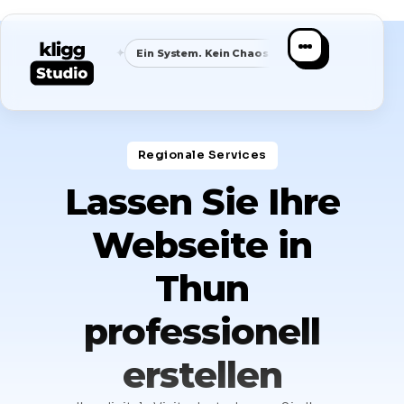
✦
✦
✦
hfrage
Ein System. Kein Chaos.
Klare Nische
Spezialist s
Regionale Services​
Lassen Sie Ihre
Webseite in
Thun
professionell
erstellen