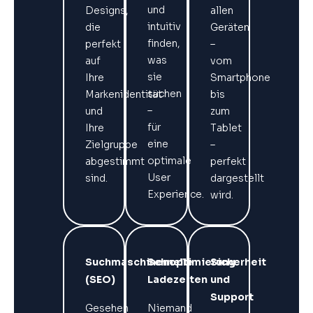
und
Designs,
allen
intuitiv
die
Geräten
finden,
perfekt
–
was
auf
vom
sie
Ihre
Smartphone
suchen
Markenidentität
bis
–
und
zum
für
Ihre
Tablet
eine
Zielgruppe
–
optimale
abgestimmt
perfekt
User
sind.
dargestellt
Experience.
wird.
Suchmaschinenoptimierung
Schnelle
Sicherheit
(SEO)
Ladezeiten
und
Support
Gesehen
Niemand