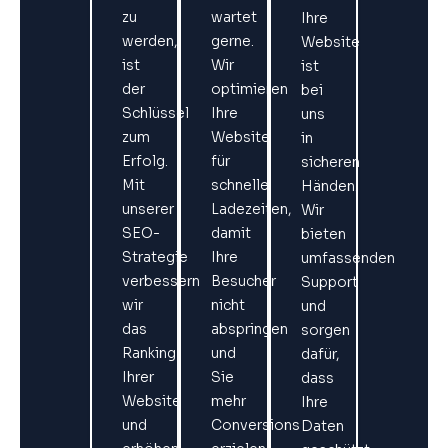
zu
wartet
Ihre
werden,
gerne.
Website
ist
Wir
ist
der
optimieren
bei
Schlüssel
Ihre
uns
zum
Website
in
Erfolg.
für
sicheren
Mit
schnelle
Händen.
unserer
Ladezeiten,
Wir
SEO-
damit
bieten
Strategie
Ihre
umfassenden
verbessern
Besucher
Support
wir
nicht
und
das
abspringen
sorgen
Ranking
und
dafür,
Ihrer
Sie
dass
Website
mehr
Ihre
und
Conversions
Daten