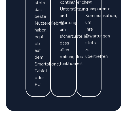
und
kontinuierliche
stets
transparente
Unterstützung
das
Kommunikation,
und
beste
um
Wartung,
Nutzererlebnis
Ihre
um
haben,
Erwartungen
sicherzustellen,
egal
stets
dass
ob
zu
alles
auf
übertreffen.
reibungslos
dem
funktioniert.
Smartphone,
Tablet
oder
PC.