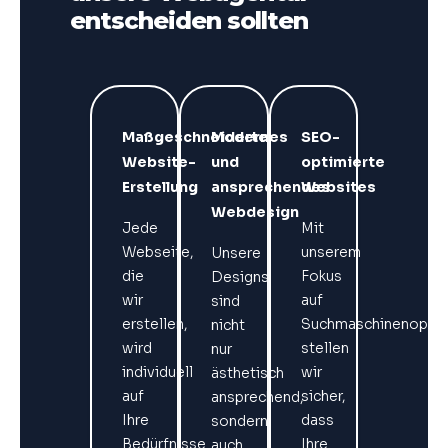
entscheiden sollten
Maßgeschneiderte
Modernes
SEO-
Website-
und
optimierte
Erstellung
ansprechendes
Websites
Webdesign
Jede
Mit
Webseite,
unserem
Unsere
die
Fokus
Designs
wir
auf
sind
erstellen,
Suchmaschinenoptim
nicht
wird
stellen
nur
individuell
wir
ästhetisch
auf
sicher,
ansprechend,
Ihre
dass
sondern
Bedürfnisse
Ihre
auch