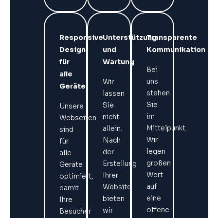
Responsive
Unterstützung
Transparente
Design
und
Kommunikation
für
Wartung
Bei
alle
uns
Wir
Geräte
stehen
lassen
Sie
Sie
Unsere
im
nicht
Webseiten
Mittelpunkt.
allein.
sind
Wir
Nach
für
legen
der
alle
großen
Erstellung
Geräte
Wert
Ihrer
optimiert,
auf
Website
damit
eine
bieten
Ihre
offene
wir
Besucher