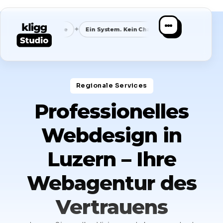
✦
✦
✦
Nachfrage
Ein System. Kein Chaos.
Klare Nische
Speziali
Regionale Services​
Professionelles
Webdesign in
Luzern – Ihre
Webagentur des
Vertrauens