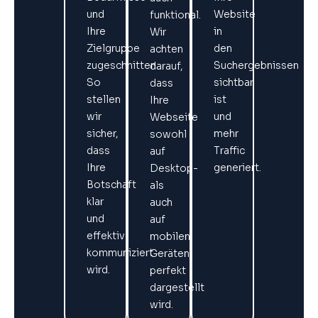
und
Website
funktional.
Ihre
in
Wir
Zielgruppe
den
achten
zugeschnitten.
Suchergebnissen
darauf,
So
sichtbar
dass
stellen
ist
Ihre
wir
und
Webseite
sicher,
mehr
sowohl
dass
Traffic
auf
Ihre
generiert.
Desktop-
Botschaft
als
klar
auch
und
auf
effektiv
mobilen
kommuniziert
Geräten
wird.
perfekt
dargestellt
wird.