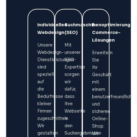
Individuelles
Suchmaschinenoptimierung
E-
Webdesign
(SEO)
Commerce-
Lösungen
Unsere
Mit
Webdesign-
unserer
Erweitern
Dienstleistungen
SEO-
Sie
sind
Expertise
Ihr
speziell
sorgen
Geschäft
auf
wir
mit
die
dafür,
einem
Bedürfnisse
dass
benutzerfreundlichen
kleiner
Ihre
und
Firmen
Webseite
sicheren
zugeschnitten.
in
Online-
Wir
den
Shop.
gestalten
Suchergebnissen
Wir