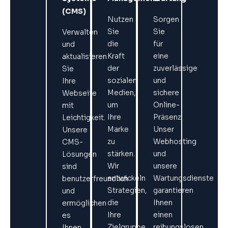
(CMS)
Nutzen
Sorgen
Sie
Sie
Verwalten
die
für
und
Kraft
eine
aktualisieren
der
zuverlässige
Sie
sozialen
und
Ihre
Medien,
sichere
Webseite
um
Online-
mit
Ihre
Präsenz.
Leichtigkeit.
Marke
Unser
Unsere
zu
Webhosting
CMS-
stärken.
und
Lösungen
Wir
unsere
sind
entwickeln
Wartungsdienste
benutzerfreundlich
Strategien,
garantieren
und
die
Ihnen
ermöglichen
Ihre
einen
es
Zielgruppe
reibungslosen
Ihnen,