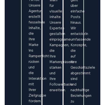
Unsere
für
über
Agentur
visuelle
einfache
erstellt
Inhalte.
Posts
fesselnde
Unsere
hinaus.
Inhalte,
Experten
Wir
die
gestalten
entwickeln
Ihre
einprägsame
umfassende
Marke
Kampagnen,
Konzepte,
ins
die
die
Rampenlicht
Ihre
auf
rücken
Markenpräsenz
Ihre
und
stärken
Geschäftsziele
die
und
abgestimmt
Interaktion
Ihre
sind
mit
Followerbasis
und
Ihrer
erweitern.
nachhaltige
Zielgruppe
Beziehungen
fördern.
zu