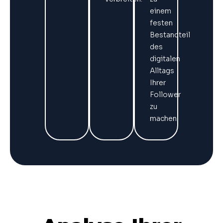
einem
festen
Bestandteil
des
digitalen
Alltags
Ihrer
Follower
zu
machen.