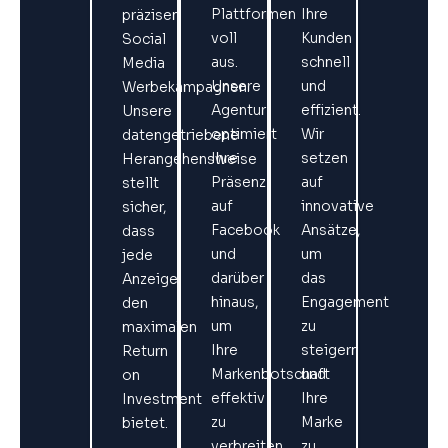
Plattformen
Ihre
präzisen
voll
Kunden
Social
aus.
schnell
Media
Unsere
und
Werbekampagnen.
Agentur
effizient.
Unsere
optimiert
Wir
datengetriebene
Ihre
setzen
Herangehensweise
Präsenz
auf
stellt
auf
innovative
sicher,
Facebook
Ansätze,
dass
und
um
jede
darüber
das
Anzeige
hinaus,
Engagement
den
um
zu
maximalen
Ihre
steigern
Return
Markenbotschaft
und
on
effektiv
Ihre
Investment
zu
Marke
bietet.
verbreiten.
zu