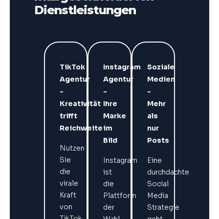
Dienstleistungen
TikTok
Instagram
Soziale
Agentur
Agentur
Medien
-
-
-
Kreativität
Ihre
Mehr
trifft
Marke
als
Reichweite
im
nur
Bild
Posts
Nutzen
Sie
Instagram
Eine
die
ist
durchdachte
virale
die
Social
Kraft
Plattform
Media
von
der
Strategie
TikTok.
Wahl
geht