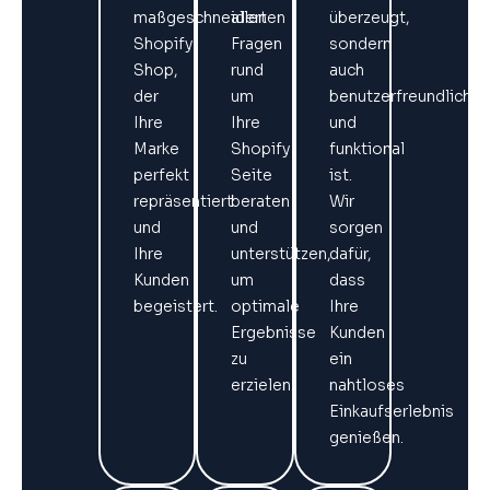
maßgeschneiderten
allen
überzeugt,
Shopify
Fragen
sondern
Shop,
rund
auch
der
um
benutzerfreundlich
Ihre
Ihre
und
Marke
Shopify
funktional
perfekt
Seite
ist.
repräsentiert
beraten
Wir
und
und
sorgen
Ihre
unterstützen,
dafür,
Kunden
um
dass
begeistert.
optimale
Ihre
Ergebnisse
Kunden
zu
ein
erzielen.
nahtloses
Einkaufserlebnis
genießen.