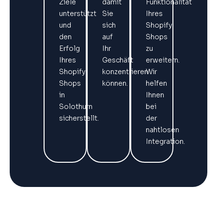
Ziele
damit
Funktionalität
unterstützt
Sie
Ihres
und
sich
Shopify
den
auf
Shops
Erfolg
Ihr
zu
Ihres
Geschäft
erweitern.
Shopify
konzentrieren
Wir
Shops
können.
helfen
in
Ihnen
Solothurn
bei
sicherstellt.
der
nahtlosen
Integration.