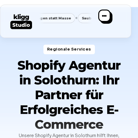
✦
✦
e Anfragen statt Masse
Saubere Positionierung
Planbare N
Regionale Services​
Shopify Agentur
in Solothurn: Ihr
Partner für
Erfolgreiches E-
Commerce
Unsere Shopify Agentur in Solothurn hilft Ihnen,