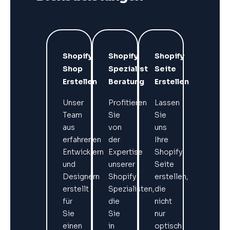
Shopify
Shopify
Shopify
Shop
Spezialist
Seite
Erstellen
Beratung
Erstellen
Unser
Profitieren
Lassen
Team
Sie
Sie
aus
von
uns
erfahrenen
der
Ihre
Entwicklern
Expertise
Shopify
und
unserer
Seite
Designern
Shopify
erstellen,
erstellt
Spezialisten,
die
für
die
nicht
Sie
Sie
nur
einen
in
optisch