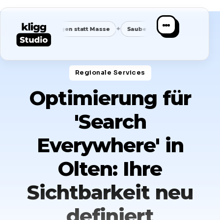
✦
✦
de Anfragen statt Masse
Saubere Positionierung
Planbare 
Regionale Services​
Optimierung für
'Search
Everywhere' in
Olten: Ihre
Sichtbarkeit neu
definiert