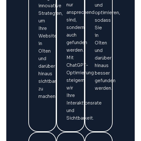
nur
und
innovative
ansprechend
optimieren,
Strategien,
sind,
sodass
um
sondern
Sie
Ihre
auch
in
Website
gefunden
Olten
in
werden.
und
Olten
Mit
darüber
und
ChatGPT-
hinaus
darüber
Optimierung
besser
hinaus
steigern
gefunden
sichtbar
wir
werden.
zu
Ihre
machen.
Interaktionsrate
und
Sichtbarkeit.