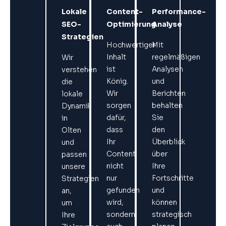
Lokale
Content-
Performance-
SEO-
Optimierung
Analyse
Strategien
Hochwertiger
Mit
Inhalt
regelmäßigen
Wir
ist
Analysen
verstehen
König.
und
die
Wir
Berichten
lokale
sorgen
behalten
Dynamik
dafür,
Sie
in
dass
den
Olten
Ihr
Überblick
und
Content
über
passen
nicht
Ihre
unsere
nur
Fortschritte
Strategien
gefunden
und
an,
wird,
können
um
sondern
strategisch
Ihre