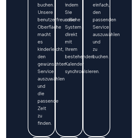
buchen.
indem
einfach,
Unsere
Sie
den
benutzerfreundliche
unser
passenden
Oberfläche
System
Service
macht
direkt
auszuwählen
es
mit
und
kinderleicht,
Ihrem
zu
den
bestehenden
buchen.
gewünschten
Kalender
Service
synchronisieren.
auszuwählen
und
die
passende
Zeit
zu
finden.