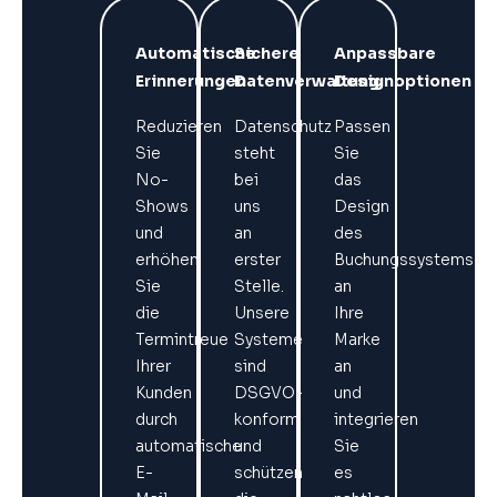
Automatische
Sichere
Anpassbare
Erinnerungen
Datenverwaltung
Designoptionen
Reduzieren
Datenschutz
Passen
Sie
steht
Sie
No-
bei
das
Shows
uns
Design
und
an
des
erhöhen
erster
Buchungssystems
Sie
Stelle.
an
die
Unsere
Ihre
Termintreue
Systeme
Marke
Ihrer
sind
an
Kunden
DSGVO-
und
durch
konform
integrieren
automatische
und
Sie
E-
schützen
es