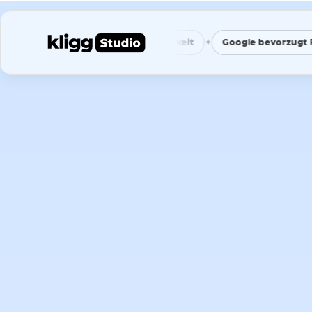
✦
✦
t
Weniger Vergleichbarkeit
Google bevorzugt Fokus