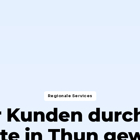
Regionale Services​
 Kunden durch
te in Thun ge