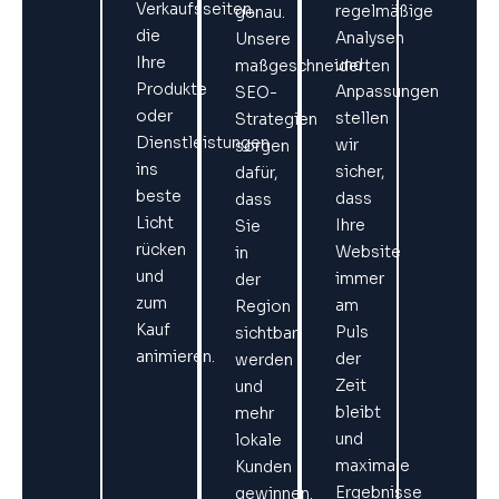
Verkaufsseiten,
regelmäßige
genau.
die
Analysen
Unsere
Ihre
und
maßgeschneiderten
Produkte
Anpassungen
SEO-
oder
stellen
Strategien
Dienstleistungen
wir
sorgen
ins
sicher,
dafür,
beste
dass
dass
Licht
Ihre
Sie
rücken
Website
in
und
immer
der
zum
am
Region
Kauf
Puls
sichtbar
animieren.
der
werden
Zeit
und
bleibt
mehr
und
lokale
maximale
Kunden
Ergebnisse
gewinnen.