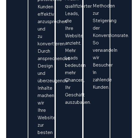
Methoden
qualifizierter
Kunden
zur
Leads,
effektiv
Steigerung
die
anzusprechen
der
Ihre
und
Konversionsrate.
Website
zu
So
anzieht.
konvertieren.
verwandeln
Mehr
Durch
wir
Leads
ansprechendes
Besucher
bedeuten
Design
in
mehr
und
zahlende
Chancen,
überzeugende
Kunden.
Ihr
Inhalte
Geschäft
machen
auszubauen.
wir
Ihre
Website
zur
besten