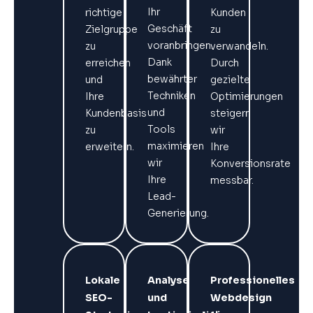
Ihr
richtige
Kunden
Geschäft
Zielgruppe
zu
voranbringen.
zu
verwandeln.
Dank
erreichen
Durch
bewährter
und
gezielte
Techniken
Ihre
Optimierungen
und
Kundenbasis
steigern
Tools
zu
wir
maximieren
erweitern.
Ihre
wir
Konversionsrate
Ihre
messbar.
Lead-
Generierung.
Lokale
Analyse
Professionelles
SEO-
und
Webdesign