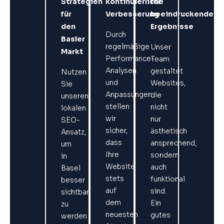
Strategien
kontinuierliche
für
für
Verbesserung
beeindruckende
den
Ergebnisse
Durch
Basler
regelmäßige
Unser
Markt
Performance-
Team
Analysen
gestaltet
Nutzen
und
Websites,
Sie
Anpassungen
die
unseren
stellen
nicht
lokalen
wir
nur
SEO-
sicher,
ästhetisch
Ansatz,
dass
ansprechend,
um
Ihre
sondern
in
Website
auch
Basel
stets
funktional
besser
auf
sind.
sichtbar
dem
Ein
zu
neuesten
gutes
werden