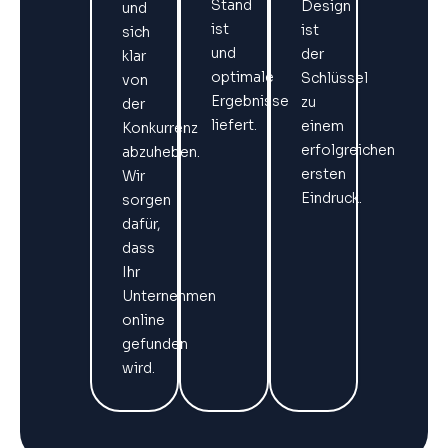
Stand
Design
und
ist
ist
sich
und
der
klar
optimale
Schlüssel
von
Ergebnisse
zu
der
liefert.
einem
Konkurrenz
erfolgreichen
abzuheben.
ersten
Wir
Eindruck.
sorgen
dafür,
dass
Ihr
Unternehmen
online
gefunden
wird.