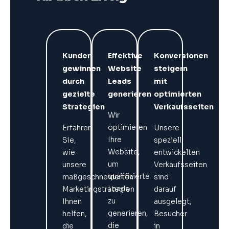
Kunden
Effektive
Konversionen
gewinnen
Website
steigern
durch
Leads
mit
gezielte
generieren
optimierten
Strategien
Verkaufsseiten
Wir
optimieren
Erfahren
Unsere
Ihre
Sie,
speziell
Website,
wie
entwickelten
um
unsere
Verkaufsseiten
qualifizierte
maßgeschneiderten
sind
Leads
Marketingstrategien
darauf
zu
Ihnen
ausgelegt,
generieren,
helfen,
Besucher
die
die
in