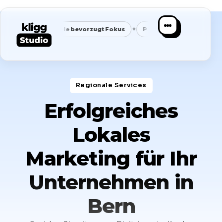
✦
✦
✦
Google bevorzugt Fokus
Passende Anfragen statt Masse
Regionale Services​
Erfolgreiches
Lokales
Marketing für Ihr
Unternehmen in
Bern