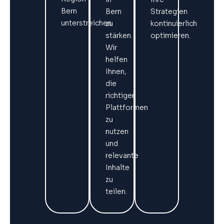
Bern
Bern
Strategien
unterstreichen.
zu
kontinuierlich
stärken.
optimieren.
Wir
helfen
Ihnen,
die
richtigen
Plattformen
zu
nutzen
und
relevante
Inhalte
zu
teilen.