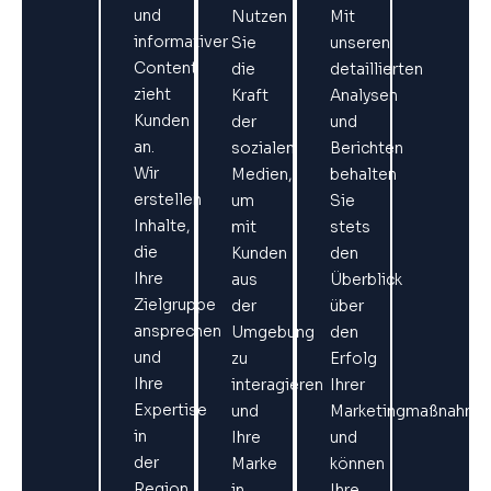
und
Nutzen
Mit
informativer
Sie
unseren
Content
die
detaillierten
zieht
Kraft
Analysen
Kunden
der
und
an.
sozialen
Berichten
Wir
Medien,
behalten
erstellen
um
Sie
Inhalte,
mit
stets
die
Kunden
den
Ihre
aus
Überblick
Zielgruppe
der
über
ansprechen
Umgebung
den
und
zu
Erfolg
Ihre
interagieren
Ihrer
Expertise
und
Marketingmaßnahme
in
Ihre
und
der
Marke
können
Region
in
Ihre