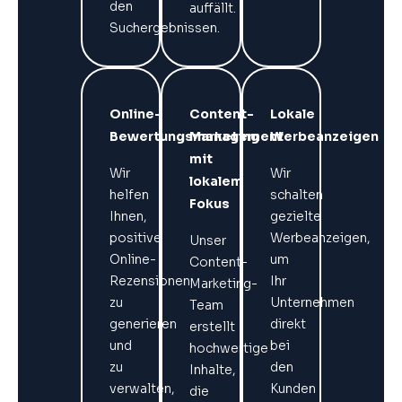
den
auffällt.
Suchergebnissen.
Online-
Content-
Lokale
Bewertungsmanagement
Marketing
Werbeanzeigen
mit
Wir
Wir
lokalem
helfen
schalten
Fokus
Ihnen,
gezielte
positive
Werbeanzeigen,
Unser
Online-
um
Content-
Rezensionen
Ihr
Marketing-
zu
Unternehmen
Team
generieren
direkt
erstellt
und
bei
hochwertige
zu
den
Inhalte,
verwalten,
Kunden
die