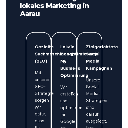
lokales Marketing in
Aarau
Gezielte
Lokale
Zielgerichtete
Suchmaschinenoptimierung
Google
Social
(SEO)
My
Media
Business
Kampagnen
Mit
Optimierung
unserer
Unsere
SEO-
Social
Wir
Strategie
Media-
erstellen
sorgen
Strategien
und
wir
sind
optimieren
dafür,
darauf
Ihr
dass
ausgelegt,
Google
Ihr
Ihre