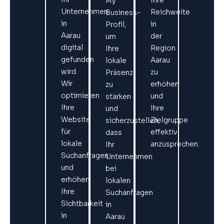
My
Unternehmen
Reichweite
Business-
in
in
Profil,
Aarau
der
um
digital
Region
Ihre
gefunden
Aarau
lokale
wird.
zu
Präsenz
Wir
erhöhen
zu
optimieren
und
stärken
Ihre
Ihre
und
Website
Zielgruppe
sicherzustellen,
für
effektiv
dass
lokale
anzusprechen.
Ihr
Suchanfragen
Unternehmen
und
bei
erhöhen
lokalen
Ihre
Suchanfragen
Sichtbarkeit
in
in
Aarau