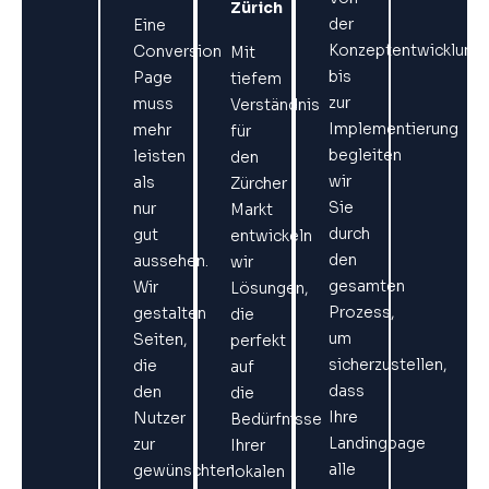
Zürich
der
Eine
Konzeptentwicklung
Conversion
Mit
bis
Page
tiefem
zur
muss
Verständnis
Implementierung
mehr
für
begleiten
leisten
den
wir
als
Zürcher
Sie
nur
Markt
durch
gut
entwickeln
den
aussehen.
wir
gesamten
Wir
Lösungen,
Prozess,
gestalten
die
um
Seiten,
perfekt
sicherzustellen,
die
auf
dass
den
die
Ihre
Nutzer
Bedürfnisse
Landingpage
zur
Ihrer
alle
gewünschten
lokalen