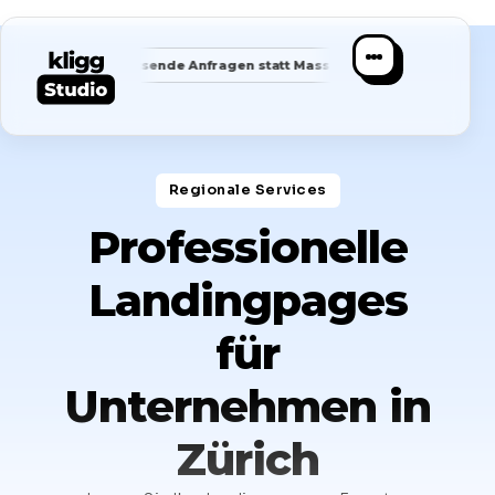
✦
✦
✦
Passende Anfragen statt Masse
Saubere Positionierung
Regionale Services​
Professionelle
Landingpages
für
Unternehmen in
Zürich