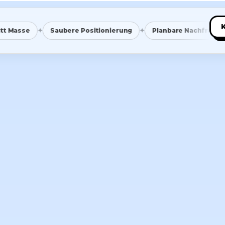
✦
✦
✦
e
Saubere Positionierung
Planbare Nachfrage
Ein 