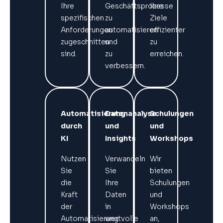
Ihre
Geschäftsprozesse
Ihre
spezifischen
zu
Ziele
Anforderungen
automatisieren
effizienter
zugeschnitten
und
zu
sind.
zu
erreichen.
verbessern.
Automatisierung
Datenanalyse
Schulungen
durch
und
und
KI
Insights
Workshops
Nutzen
Verwandeln
Wir
Sie
Sie
bieten
die
Ihre
Schulungen
Kraft
Daten
und
der
in
Workshops
Automatisierung
wertvolle
an,