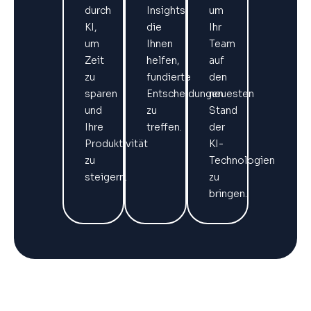
durch
Insights,
um
KI,
die
Ihr
um
Ihnen
Team
Zeit
helfen,
auf
zu
fundierte
den
sparen
Entscheidungen
neuesten
und
zu
Stand
Ihre
treffen.
der
Produktivität
KI-
zu
Technologien
steigern.
zu
bringen.