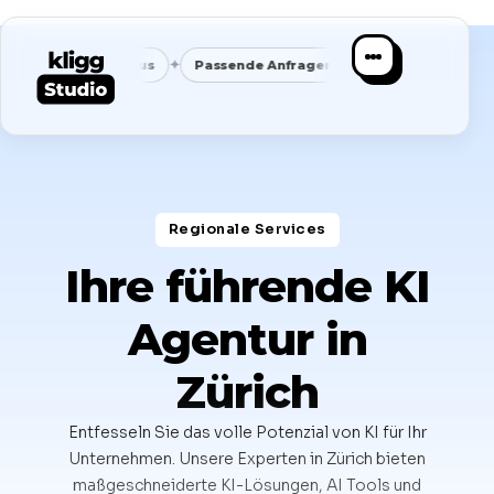
✦
✦
zugt Fokus
Passende Anfragen statt Masse
Saubere Positio
Regionale Services​
Ihre führende KI
Agentur in
Zürich
Entfesseln Sie das volle Potenzial von KI für Ihr
Unternehmen. Unsere Experten in Zürich bieten
maßgeschneiderte KI-Lösungen, AI Tools und