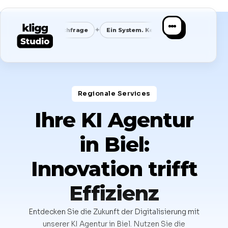
✦
✦
✦
anbare Nachfrage
Ein System. Kein Chaos.
Klare Nische
Regionale Services​
Ihre KI Agentur
in Biel:
Innovation trifft
Effizienz
Entdecken Sie die Zukunft der Digitalisierung mit
unserer KI Agentur in Biel. Nutzen Sie die