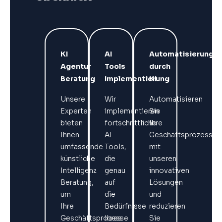
KI
AI
Automatisierung
Agentur
Tools
durch
Beratung
Implementierung
KI
Unsere
Wir
Automatisieren
Experten
implementieren
Sie
bieten
fortschrittliche
Ihre
Ihnen
AI
Geschäftsprozesse
umfassende
Tools,
mit
künstliche
die
unseren
Intelligenz
genau
innovativen
Beratung,
auf
Lösungen
um
die
und
Ihre
Bedürfnisse
reduzieren
Geschäftsprozesse
Ihres
Sie