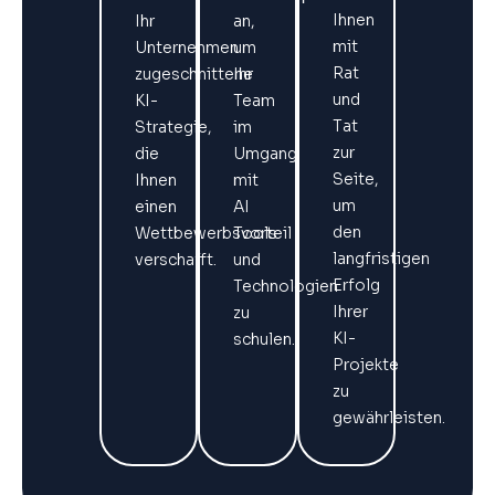
Ihnen
Ihr
an,
mit
Unternehmen
um
Rat
zugeschnittene
Ihr
und
KI-
Team
Tat
Strategie,
im
zur
die
Umgang
Seite,
Ihnen
mit
um
einen
AI
den
Wettbewerbsvorteil
Tools
langfristigen
verschafft.
und
Erfolg
Technologien
Ihrer
zu
KI-
schulen.
Projekte
zu
gewährleisten.