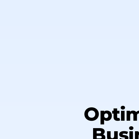
Optim
Busin