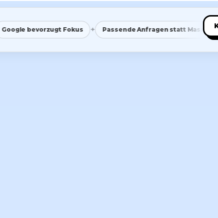
✦
✦
bevorzugt Fokus
Passende Anfragen statt Masse
Saube