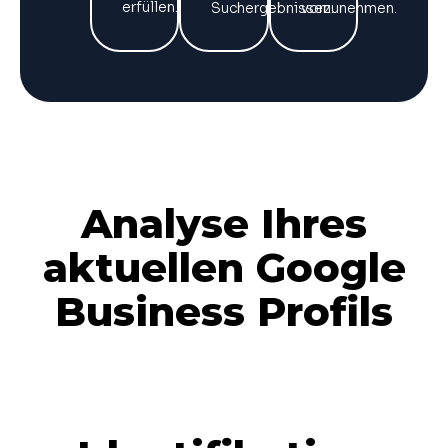
erfüllen.
Suchergebnissen.
vorzunehmen.
Analyse Ihres
aktuellen Google
Business Profils