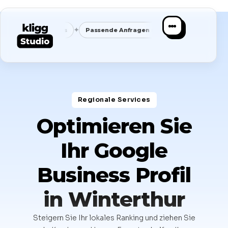
✦
✦
gt Fokus
Passende Anfragen statt Masse
Saubere Position
Regionale Services​
Optimieren Sie
Ihr Google
Business Profil
in Winterthur
Steigern Sie Ihr lokales Ranking und ziehen Sie