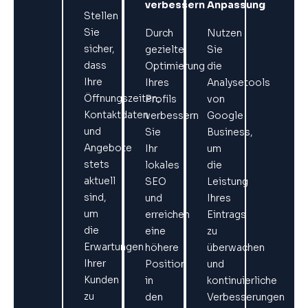
verbessern
Anpassung
Stellen
Sie
Durch
Nutzen
sicher,
gezielte
Sie
dass
Optimierung
die
Ihre
Ihres
Analysetools
Öffnungszeiten,
Profils
von
Kontaktdaten
verbessern
Google
und
Sie
Business,
Angebote
Ihr
um
stets
lokales
die
aktuell
SEO
Leistung
sind,
und
Ihres
um
erreichen
Eintrags
die
eine
zu
Erwartungen
höhere
überwachen
Ihrer
Position
und
Kunden
in
kontinuierliche
zu
den
Verbesserungen