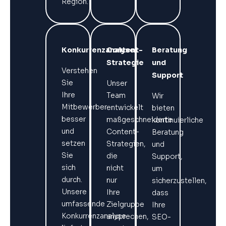
Region.
Konkurrenzanalyse
Content-
Beratung
Strategie
und
Verstehen
Support
Sie
Unser
Ihre
Team
Wir
Mitbewerber
entwickelt
bieten
besser
maßgeschneiderte
kontinuierliche
und
Content-
Beratung
setzen
Strategien,
und
Sie
die
Support,
sich
nicht
um
durch.
nur
sicherzustellen,
Unsere
Ihre
dass
umfassende
Zielgruppe
Ihre
Konkurrenzanalyse
ansprechen,
SEO-