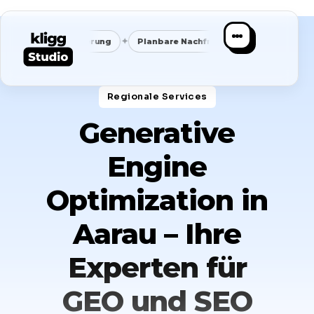
✦
✦
ositionierung
Planbare Nachfrage
Ein System. Kein Chaos.
Regionale Services​
Generative
Engine
Optimization in
Aarau – Ihre
Experten für
GEO und SEO