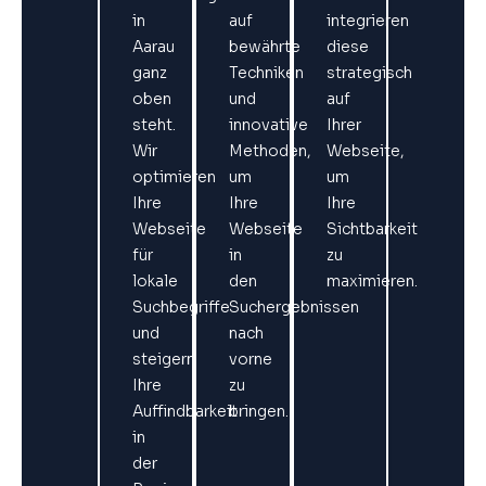
in
auf
integrieren
Aarau
bewährte
diese
ganz
Techniken
strategisch
oben
und
auf
steht.
innovative
Ihrer
Wir
Methoden,
Webseite,
optimieren
um
um
Ihre
Ihre
Ihre
Webseite
Webseite
Sichtbarkeit
für
in
zu
lokale
den
maximieren.
Suchbegriffe
Suchergebnissen
und
nach
steigern
vorne
Ihre
zu
Auffindbarkeit
bringen.
in
der