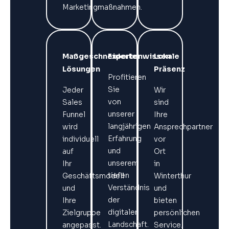
Marketingmaßnahmen.
Maßgeschneiderte
Expertenwissen
Lokale
Lösungen
Präsenz
Profitieren
Sie
Jeder
Wir
von
Sales
sind
unserer
Funnel
Ihre
langjährigen
wird
Ansprechpartner
Erfahrung
individuell
vor
und
auf
Ort
unserem
Ihr
in
tiefen
Geschäftsmodell
Winterthur
Verständnis
und
und
der
Ihre
bieten
digitalen
Zielgruppe
persönlichen
Landschaft.
angepasst.
Service.