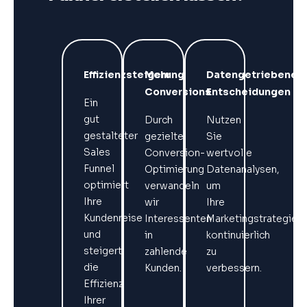
Effizienzsteigerung
Mehr
Datengetriebene
Conversions
Entscheidungen
Ein
gut
Durch
Nutzen
gestalteter
gezielte
Sie
Sales
Conversion-
wertvolle
Funnel
Optimierung
Datenanalysen,
optimiert
verwandeln
um
Ihre
wir
Ihre
Kundenreise
Interessenten
Marketingstrategie
und
in
kontinuierlich
steigert
zahlende
zu
die
Kunden.
verbessern.
Effizienz
Ihrer