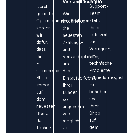
Versandlösungen
Support-
Durch
Team
gezielte
Wir
steht
Optimierungsmaßnahmen
integrieren
Ihnen
sorgen
die
jederzeit
wir
neuesten
zur
dafür,
Zahlungs-
Verfügung,
dass
und
um
Ihr
Versandoptionen,
technische
E-
um
Probleme
Commerce
das
schnellstmöglich
Shop
Einkaufserlebnis
zu
immer
Ihrer
beheben
auf
Kunden
und
dem
so
Ihren
neuesten
angenehm
Shop
Stand
wie
auf
der
möglich
dem
Technik
zu