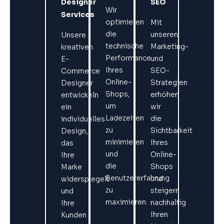
Designer
SEO
Wir
Services
optimieren
Mit
die
unseren
Unsere
technische
Marketing-
kreativen
Performance
und
E-
Ihres
SEO-
Commerce
Online-
Strategien
Designer
Shops,
erhöhen
entwickeln
um
wir
ein
Ladezeiten
die
individuelles
zu
Sichtbarkeit
Design,
minimieren
Ihres
das
und
Online-
Ihre
die
Shops
Marke
Benutzererfahrung
und
widerspiegelt
zu
steigern
und
maximieren.
nachhaltig
Ihre
Ihren
Kunden