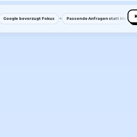
✦
✦
 bevorzugt Fokus
Passende Anfragen statt Masse
Saub