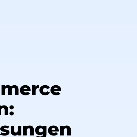
mmerce
n:
ösungen