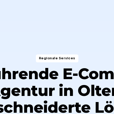
Regionale Services​
führende E-Co
gentur in Olte
chneiderte L