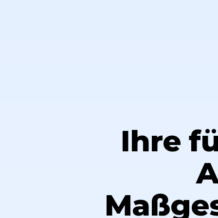
Ihre 
A
Maßges