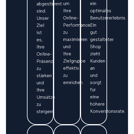
um
ein
abgestimmt
Ihre
optimales
sind.
Online-
Benutzererlebnis.
Unser
Performance
Ein
Ziel
zu
gut
ist
maximieren
gestalteter
es,
und
Shop
Ihre
Ihre
zieht
Online-
Zielgruppe
Kunden
Präsenz
effektiv
an
zu
zu
und
stärken
erreichen.
sorgt
und
für
Ihre
eine
Umsätze
höhere
zu
Konversionsrate.
steigern.