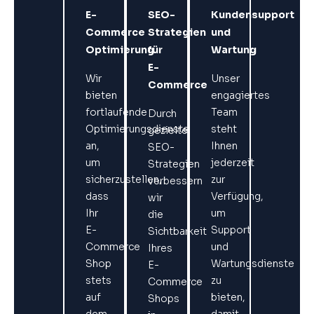
E-
SEO-
Kundensupport
Commerce
Strategien
und
Optimierung
für
Wartung
E-
Wir
Unser
Commerce
bieten
engagiertes
fortlaufende
Team
Durch
Optimierungsdienste
steht
gezielte
an,
Ihnen
SEO-
um
jederzeit
Strategien
sicherzustellen,
zur
verbessern
dass
Verfügung,
wir
Ihr
um
die
E-
Support
Sichtbarkeit
Commerce
und
Ihres
Shop
Wartungsdienste
E-
stets
zu
Commerce
auf
bieten,
Shops
dem
damit