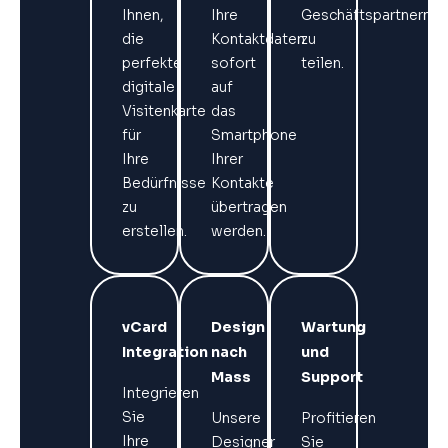
Ihnen,
Ihre
Geschäftspartnern
die
Kontaktdaten
zu
perfekte
sofort
teilen.
digitale
auf
Visitenkarte
das
für
Smartphone
Ihre
Ihrer
Bedürfnisse
Kontakte
zu
übertragen
erstellen.
werden.
vCard
Design
Wartung
Integration
nach
und
Mass
Support
Integrieren
Sie
Unsere
Profitieren
Ihre
Designer
Sie