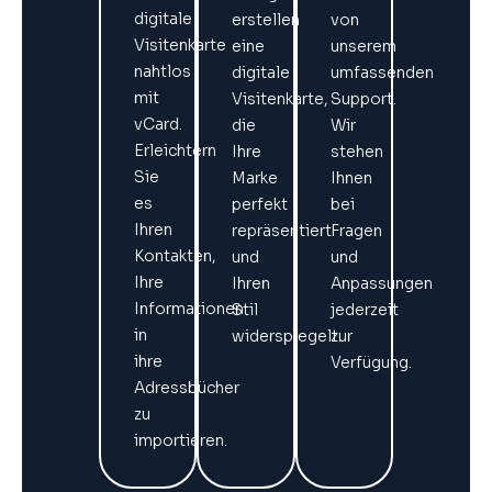
digitale
erstellen
von
Visitenkarte
eine
unserem
nahtlos
digitale
umfassenden
mit
Visitenkarte,
Support.
vCard.
die
Wir
Erleichtern
Ihre
stehen
Sie
Marke
Ihnen
es
perfekt
bei
Ihren
repräsentiert
Fragen
Kontakten,
und
und
Ihre
Ihren
Anpassungen
Informationen
Stil
jederzeit
in
widerspiegelt.
zur
ihre
Verfügung.
Adressbücher
zu
importieren.