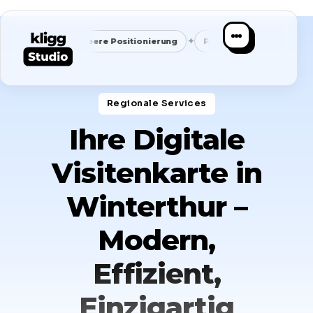
✦
✦
✦
Saubere Positionierung
Planbare Nachfrage
Ein System
Regionale Services​
Ihre Digitale
Visitenkarte in
Winterthur –
Modern,
Effizient,
Einzigartig