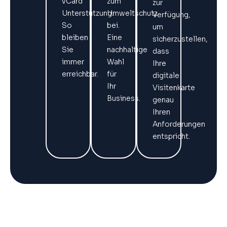
vCard
zum
zur
Unterstützung.
Umweltschutz
Verfügung,
So
bei.
um
bleiben
Eine
sicherzustellen,
Sie
nachhaltige
dass
immer
Wahl
Ihre
erreichbar.
für
digitale
Ihr
Visitenkarte
Business.
genau
Ihren
Anforderungen
entspricht.