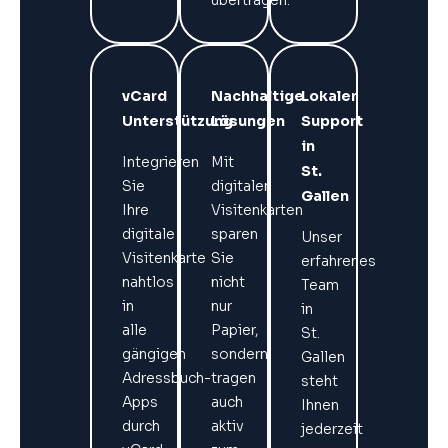
vCard
Nachhaltige
Lokaler
Unterstützung
Lösungen
Support
in
Integrieren
Mit
St.
Sie
digitalen
Gallen
Ihre
Visitenkarten
digitale
sparen
Unser
Visitenkarte
Sie
erfahrenes
nahtlos
nicht
Team
in
nur
in
alle
Papier,
St.
gängigen
sondern
Gallen
Adressbuch-
tragen
steht
Apps
auch
Ihnen
durch
aktiv
jederzeit