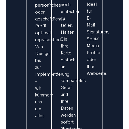
Ideal
noch
persönliches
für
einfacher
oder
E-
zu
geschäftliches
Mail-
teilen.
Profil
Signaturen,
Halten
optimal
Social
Sie
repräsentiert.
Media
Ihre
Von
Profile
Karte
Design
oder
einfach
bis
Ihre
an
zur
Webseite.
ein
Implementierung
kompatibles
–
Gerät
wir
und
kümmern
Ihre
uns
Daten
um
werden
alles.
sofort
übertragen.