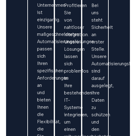
Unternehmen
Profitieren
Bei
ist
Sie
uns
einzigartig.
von
steht
Unsere
nahtloser
Sicherheit
maßgeschneiderten
Integration.
an
Automatisierungslösungen
Unsere
erster
passen
Lösungen
Stelle.
sich
lassen
Unsere
Ihren
sich
Automatisierungslö
spezifischen
problemlos
sind
Anforderungen
in
darauf
an
Ihre
ausgelegt,
und
bestehenden
Ihre
bieten
IT-
Daten
Ihnen
Systeme
zu
die
integrieren,
schützen
Flexibilität,
um
und
die
einen
den