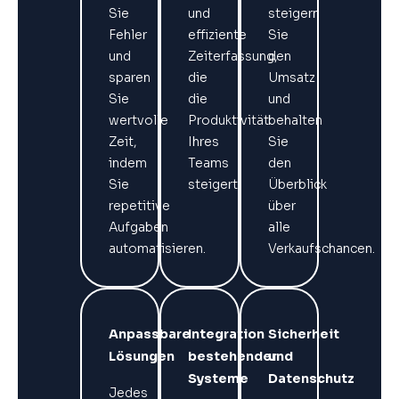
Sie
und
steigern
Fehler
effiziente
Sie
und
Zeiterfassung,
den
sparen
die
Umsatz
Sie
die
und
wertvolle
Produktivität
behalten
Zeit,
Ihres
Sie
indem
Teams
den
Sie
steigert.
Überblick
repetitive
über
Aufgaben
alle
automatisieren.
Verkaufschancen.
Anpassbare
Integration
Sicherheit
Lösungen
bestehender
und
Systeme
Datenschutz
Jedes