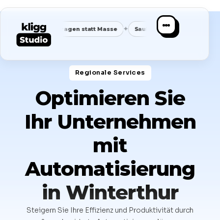
✦
✦
ende Anfragen statt Masse
Saubere Positionierung
Planbar
Regionale Services​
Optimieren Sie
Ihr Unternehmen
mit
Automatisierung
in Winterthur
Steigern Sie Ihre Effizienz und Produktivität durch