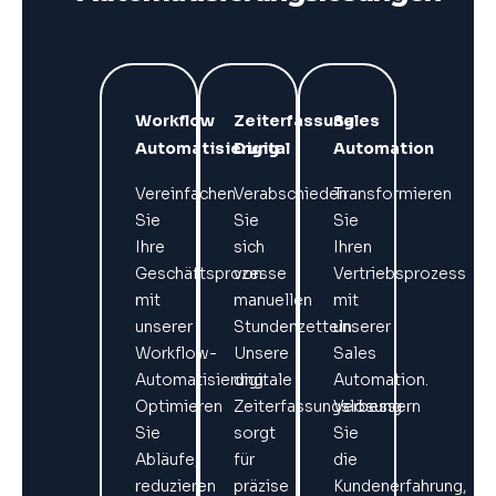
Workflow
Zeiterfassung
Sales
Automatisierung
Digital
Automation
Vereinfachen
Verabschieden
Transformieren
Sie
Sie
Sie
Ihre
sich
Ihren
Geschäftsprozesse
von
Vertriebsprozess
mit
manuellen
mit
unserer
Stundenzetteln.
unserer
Workflow-
Unsere
Sales
Automatisierung.
digitale
Automation.
Optimieren
Zeiterfassungslösung
Verbessern
Sie
sorgt
Sie
Abläufe,
für
die
reduzieren
präzise
Kundenerfahrung,