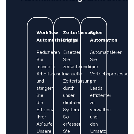
Workflow
Zeiterfassung
Sales
Automatisierung
Digital
Automation
Reduzieren
Ersetzen
Automatisieren
Sie
Sie
Sie
manuelle
zeitaufwendige
Ihre
Arbeitsschritte
manuelle
Vertriebsprozesse,
und
Zeiterfassung
um
steigern
durch
Leads
Sie
unser
effizienter
die
digitales
zu
Effizienz
System.
verwalten
Ihrer
So
und
Abläufe.
erfassen
den
Unsere
Sie
Umsatz