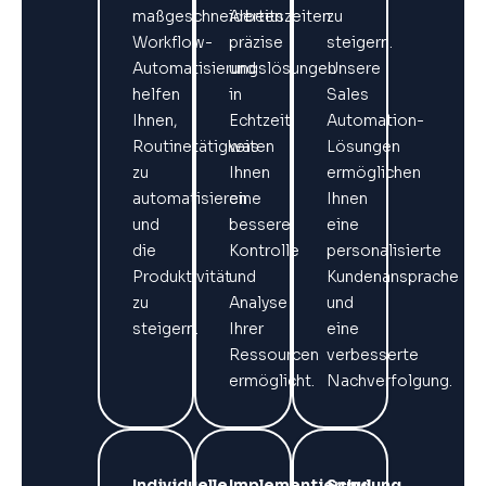
maßgeschneiderten
Arbeitszeiten
zu
Workflow-
präzise
steigern.
Automatisierungslösungen
und
Unsere
helfen
in
Sales
Ihnen,
Echtzeit,
Automation-
Routinetätigkeiten
was
Lösungen
zu
Ihnen
ermöglichen
automatisieren
eine
Ihnen
und
bessere
eine
die
Kontrolle
personalisierte
Produktivität
und
Kundenansprache
zu
Analyse
und
steigern.
Ihrer
eine
Ressourcen
verbesserte
ermöglicht.
Nachverfolgung.
Individuelle
Implementierung
Schulung