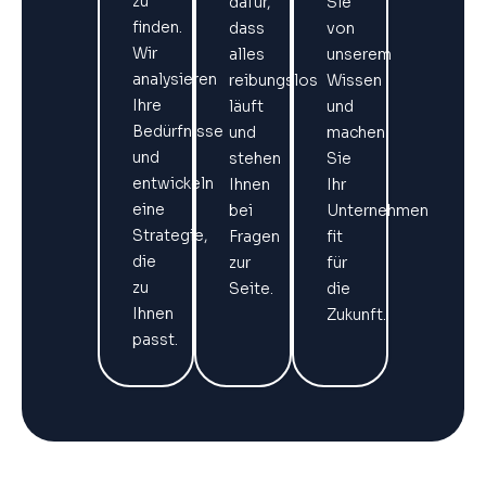
zu
dafür,
Sie
finden.
dass
von
Wir
alles
unserem
analysieren
reibungslos
Wissen
Ihre
läuft
und
Bedürfnisse
und
machen
und
stehen
Sie
entwickeln
Ihnen
Ihr
eine
bei
Unternehmen
Strategie,
Fragen
fit
die
zur
für
zu
Seite.
die
Ihnen
Zukunft.
passt.