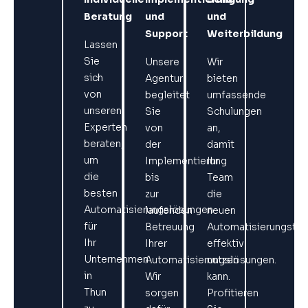
Beratung
und
und
Support
Weiterbildung
Lassen
Sie
Unsere
Wir
sich
Agentur
bieten
von
begleitet
umfassende
unseren
Sie
Schulungen
Experten
von
an,
beraten,
der
damit
um
Implementierung
Ihr
die
bis
Team
besten
zur
die
Automatisierungslösungen
laufenden
neuen
für
Betreuung
Automatisierungstoo
Ihr
Ihrer
effektiv
Unternehmen
Automatisierungslösungen.
nutzen
in
Wir
kann.
Thun
sorgen
Profitieren