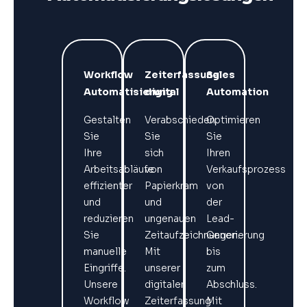
Workflow
Zeiterfassung
Sales
Automatisierung
digital
Automation
Gestalten
Verabschieden
Optimieren
Sie
Sie
Sie
Ihre
sich
Ihren
Arbeitsabläufe
von
Verkaufsprozess
effizienter
Papierkram
von
und
und
der
reduzieren
ungenauen
Lead-
Sie
Zeitaufzeichnungen.
Generierung
manuelle
Mit
bis
Eingriffe.
unserer
zum
Unsere
digitalen
Abschluss.
Workflow
Zeiterfassung
Mit