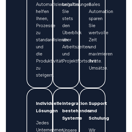
Automatisierungslösungen
behalten
Sales
helfen
Sie
Automation
Ihnen,
stets
sparen
Prozesse
den
Sie
zu
Überblick
wertvolle
standardisieren
über
Zeit
und
Arbeitszeiten
und
die
und
maximieren
Produktivität
Projektfortschritte.
Ihre
zu
Umsätze.
steigern.
Individuelle
Integration
Support
Lösungen
bestehender
und
Systeme
Schulung
Jedes
Unternehmen
Unsere
Wir