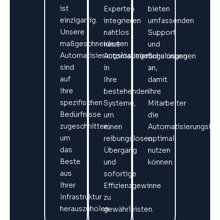
ist
Experten
bieten
einzigartig.
integrieren
umfassenden
Unsere
nahtlos
Support
maßgeschneiderten
neue
und
Automatisierungslösungen
Automatisierungslösungen
Schulungen
sind
in
an,
auf
Ihre
damit
Ihre
bestehenden
Ihre
spezifischen
Systeme,
Mitarbeiter
Bedürfnisse
um
die
zugeschnitten,
einen
Automatisierungstec
um
reibungslosen
optimal
das
Übergang
nutzen
Beste
und
können.
aus
sofortige
Ihrer
Effizienzgewinne
Infrastruktur
zu
herauszuholen.
gewährleisten.