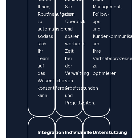
Ihnen,
Sie
Management,
Routineaufgaben
den
Follow-
zu
Überblick
ups
automatisieren,
und
und
sodass
sparen
Kundenkommunikatio
sich
wertvolle
um
Ihr
Zeit
Ihre
Team
bei
Vertriebsprozesse
auf
der
zu
das
Verwaltung
optimieren.
Wesentliche
von
konzentrieren
Arbeitsstunden
kann.
und
Projektzeiten.
Integration
Individuelle
Unterstützung