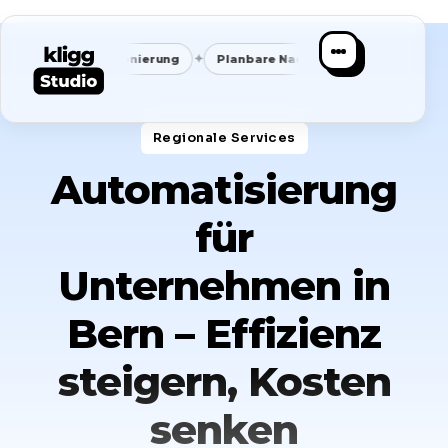
✦
✦
e Positionierung
Planbare Nachfrage
Ein System. Kein Chao
Regionale Services​
Automatisierung
für
Unternehmen in
Bern – Effizienz
steigern, Kosten
senken