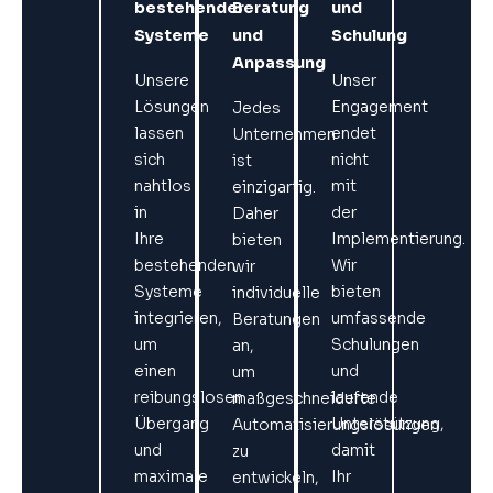
bestehender
Beratung
und
Systeme
und
Schulung
Anpassung
Unsere
Unser
Lösungen
Engagement
Jedes
lassen
endet
Unternehmen
sich
nicht
ist
nahtlos
mit
einzigartig.
in
der
Daher
Ihre
Implementierung.
bieten
bestehenden
Wir
wir
Systeme
bieten
individuelle
integrieren,
umfassende
Beratungen
um
Schulungen
an,
einen
und
um
reibungslosen
laufende
maßgeschneiderte
Übergang
Unterstützung,
Automatisierungslösungen
und
damit
zu
maximale
Ihr
entwickeln,