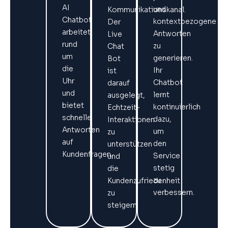
AI
und
Kommunikationskanal.
Chatbot
kontextbezogene
Der
arbeitet
Antworten
Live
rund
zu
Chat
um
generieren.
Bot
die
Ihr
ist
Uhr
Chatbot
darauf
und
lernt
ausgelegt,
bietet
kontinuierlich
Echtzeit-
schnelle
dazu,
Interaktionen
Antworten
um
zu
auf
den
unterstützen
Kundenfragen.
Service
und
stetig
die
zu
Kundenzufriedenheit
verbessern.
zu
steigern.