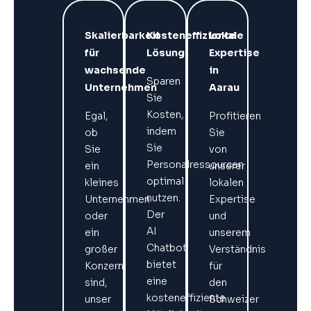
Skalierbarkeit
Kosteneffiziente
Lokale
für
Lösung
Expertise
wachsende
in
Sparen
Unternehmen
Aarau
Sie
Kosten,
Egal,
Profitieren
indem
ob
Sie
Sie
Sie
von
Personalressourcen
ein
unserer
optimal
kleines
lokalen
nutzen.
Unternehmen
Expertise
Der
oder
und
AI
ein
unserem
Chatbot
großer
Verständnis
bietet
Konzern
für
eine
sind,
den
kosteneffiziente
unser
Schweizer