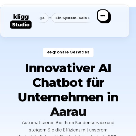
✦
✦
✦
re Nachfrage
Ein System. Kein Chaos.
Klare Nische
Spez
Regionale Services​
Innovativer AI
Chatbot für
Unternehmen in
Aarau
Automatisieren Sie Ihren Kundenservice und
steigern Sie die Effizienz mit unserem