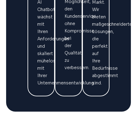
Möglichkeit,
AI
Markt.
den
Chatbot
Wir
Kundenservice
wächst
bieten
ohne
mit
maßgeschneiderte
Kompromisse
Ihren
Lösungen,
bei
Anforderungen
die
der
und
perfekt
Qualität
skaliert
auf
zu
mühelos
Ihre
verbessern.
mit
Bedürfnisse
Ihrer
abgestimmt
Unternehmensentwicklung.
sind.