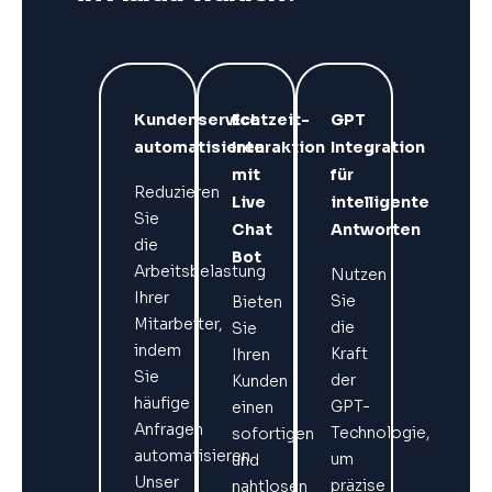
Kundenservice
Echtzeit-
GPT
automatisieren
Interaktion
Integration
mit
für
Reduzieren
Live
intelligente
Sie
Chat
Antworten
die
Bot
Arbeitsbelastung
Nutzen
Ihrer
Sie
Bieten
Mitarbeiter,
die
Sie
indem
Kraft
Ihren
Sie
der
Kunden
häufige
GPT-
einen
Anfragen
Technologie,
sofortigen
automatisieren.
um
und
Unser
präzise
nahtlosen