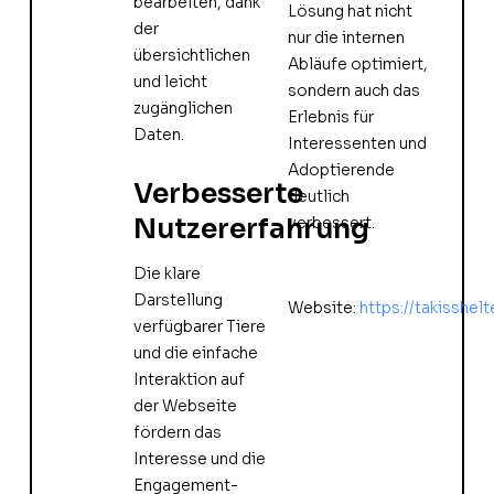
bearbeiten, dank
Lösung hat nicht
der
nur die internen
übersichtlichen
Abläufe optimiert,
und leicht
sondern auch das
zugänglichen
Erlebnis für
Daten.
Interessenten und
Adoptierende
Verbesserte
deutlich
Nutzererfahrung
verbessert.
Die klare
Darstellung
Website:
https://takisshelt
verfügbarer Tiere
und die einfache
Interaktion auf
der Webseite
fördern das
Interesse und die
Engagement-