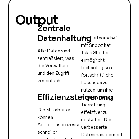
Output
Zentrale
Datenhaltung
Die Partnerschaft
mit Snooz hat
Alle Daten sind
Takis Shelter
zentralisiert, was
ermöglicht,
die Verwaltung
technologisch
und den Zugriff
fortschrittliche
vereinfacht.
Lösungen zu
nutzen, um ihre
Effizienzsteigerung
Mission der
Tierrettung
Die Mitarbeiter
effektiver zu
können
gestalten. Die
Adoptionsprozesse
verbesserte
schneller
Datenmanagement-