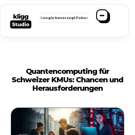
✦
✦
barkeit
Google bevorzugt Fokus
Passende Anfragen statt 
Quantencomputing für
Schweizer KMUs: Chancen und
Herausforderungen