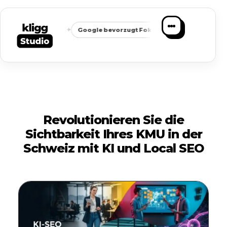
✦
✦
eichbarkeit
Google bevorzugt Fokus
Passende Anfragen sta
Revolutionieren Sie die
Sichtbarkeit Ihres KMU in der
Schweiz mit KI und Local SEO