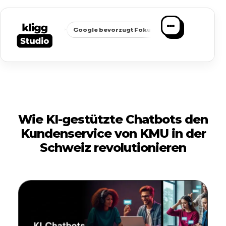
✦
✦
chbarkeit
Google bevorzugt Fokus
Passende Anfragen stat
Wie KI-gestützte Chatbots den
Kundenservice von KMU in der
Schweiz revolutionieren