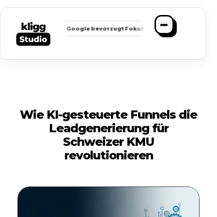
✦
✦
hbarkeit
Google bevorzugt Fokus
Passende Anfragen statt
Wie KI-gesteuerte Funnels die
Leadgenerierung für
Schweizer KMU
revolutionieren