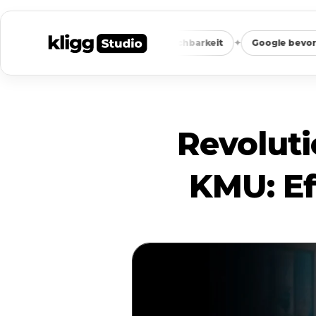
✦
✦
st
Weniger Vergleichbarkeit
Google bevorzugt Fokus
Revoluti
KMU: Ef