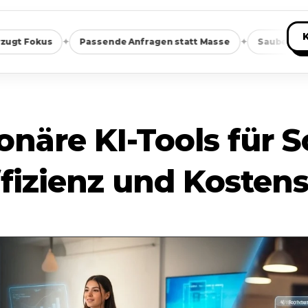
✦
✦
Passende Anfragen statt Masse
Saubere Positionierung
onäre KI-Tools für 
fizienz und Koste