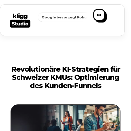
✦
✦
chbarkeit
Google bevorzugt Fokus
Passende Anfragen stat
Revolutionäre KI-Strategien für
Schweizer KMUs: Optimierung
des Kunden-Funnels