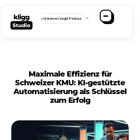
✦
✦
it
Google bevorzugt Fokus
Passende Anfragen statt Masse
Maximale Effizienz für
Schweizer KMU: KI-gestützte
Automatisierung als Schlüssel
zum Erfolg