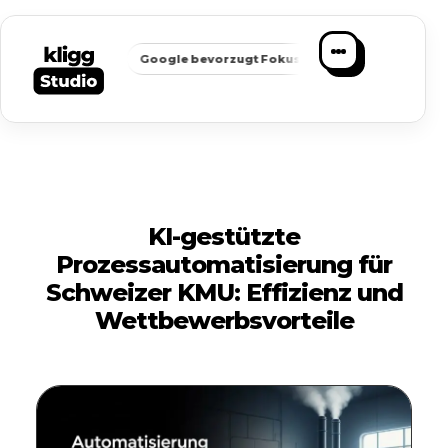
✦
✦
hbarkeit
Google bevorzugt Fokus
Passende Anfragen statt
KI-gestützte
Prozessautomatisierung für
Schweizer KMU: Effizienz und
Wettbewerbsvorteile