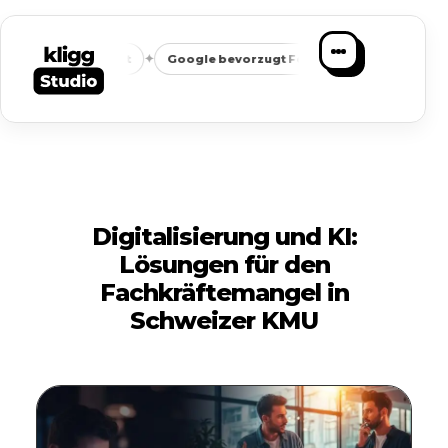
✦
✦
leichbarkeit
Google bevorzugt Fokus
Passende Anfragen s
Digitalisierung und KI:
Lösungen für den
Fachkräftemangel in
Schweizer KMU